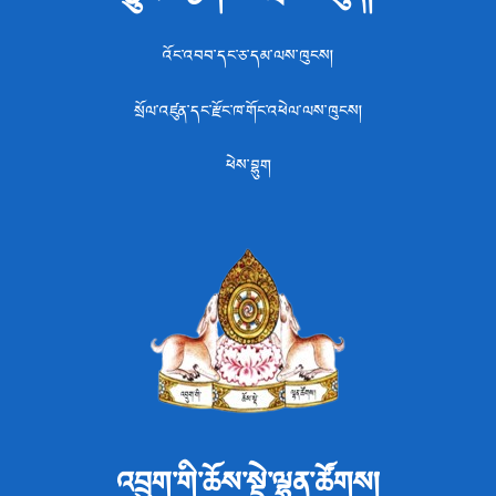
འོང་འབབ་དང་ཅ་དམ་ལས་ཁུངས།
སྲོལ་འཛུན་དང་རྫོང་ཁ་གོང་འཕེལ་ལས་ཁུངས།
ཕེས་བྷུག
འབྲུག་གི་ཆོས་སྡེ་ལྷན་ཚོགས།