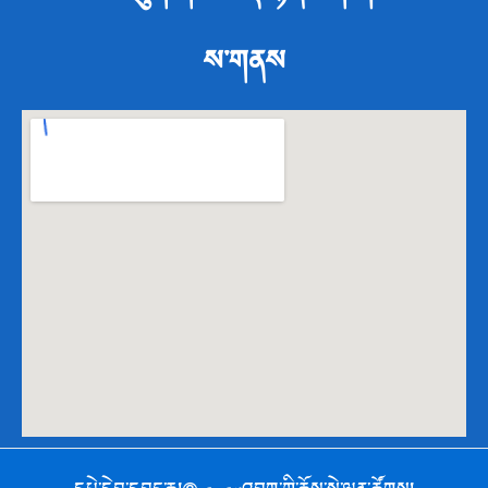
ས་གནས
དཔེ་དེབ་དབང་ཆ།© ༢༠༢༥འབྲུག་གི་ཆོས་སྡེ་ལྷན་ཚོགས།