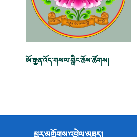
ཨོ་རྒྱན་འོད་གསལ་གླིང་ཆོས་ཚོགས།
མྱུར་མགྱོགས་འབྲེལ་མཐུད།