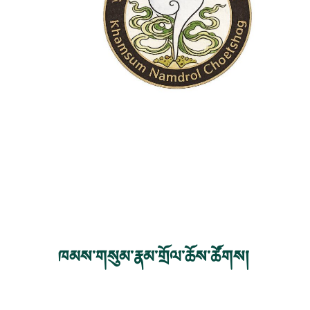
ཁམས་གསུམ་རྣམ་གྲོལ་ཆོས་ཚོགས།