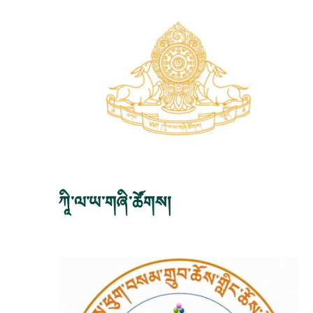
ཀཱི་ལ་ཡ་གཞི་ཚོགས།