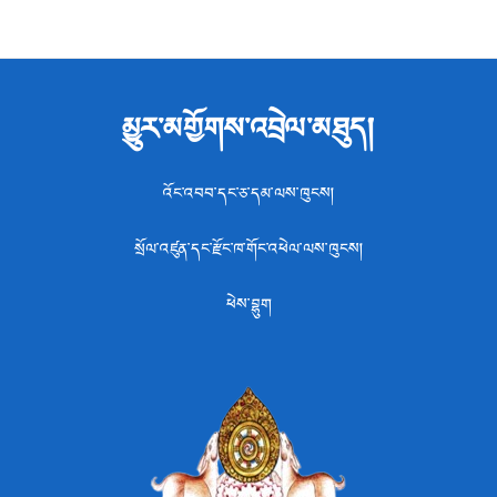
མྱུར་མགྱོགས་འབྲེལ་མཐུད།
འོང་འབབ་དང་ཅ་དམ་ལས་ཁུངས།
སྲོལ་འཛུན་དང་རྫོང་ཁ་གོང་འཕེལ་ལས་ཁུངས།
ཕེས་བྷུག