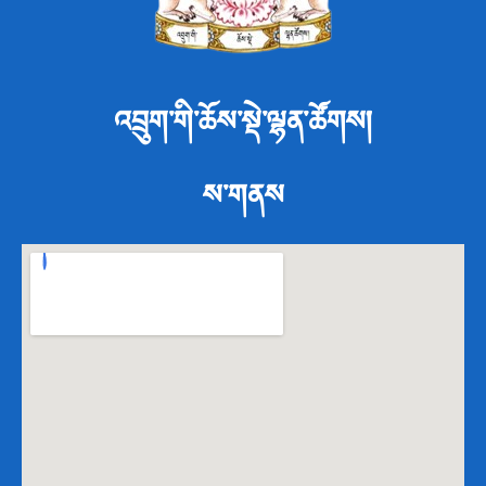
འབྲུག་གི་ཆོས་སྡེ་ལྷན་ཚོགས།
ས་གནས