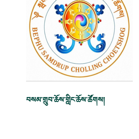
བསམ་གྲུབ་ཆོས་གླིང་ཆོས་ཚོགས།