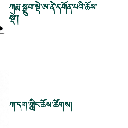
ཀརྨ་སྒྲུབ་སྡེ་ཨ་ནེ་དགོན་པའི་ཆོས་
སྡེ་།
ཀ་དག་གླིང་ཆོས་ཚོགས།