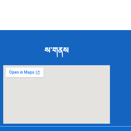
ས་གནས