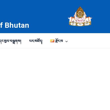
of Bhutan
ང་ཁྱབ་བསྒྲགས།
པར་མཛོད།
རྫོང་ཁ