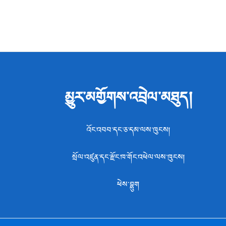
མྱུར་མགྱོགས་འབྲེལ་མཐུད།
འོང་འབབ་དང་ཅ་དམ་ལས་ཁུངས།
སྲོལ་འཛུན་དང་རྫོང་ཁ་གོང་འཕེལ་ལས་ཁུངས།
ཕེས་བྷུག