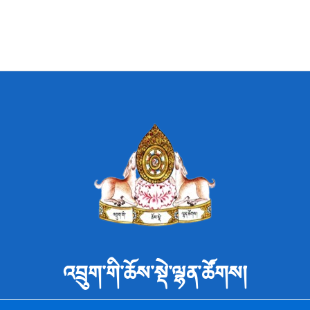
འབྲུག་གི་ཆོས་སྡེ་ལྷན་ཚོགས།