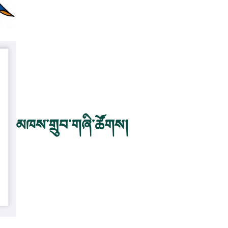
མཁས་གྲུབ་གཞི་ཚོགས།