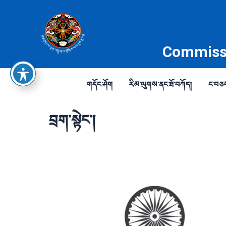
Skip
to
content
Commissi
གདོང་ཤོག
རིམ་ལུགས་ནང་ཐོ་བཀོད།
ང་བཅས་
བྲག་སྟེང།