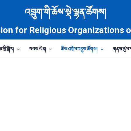
འབྲུག་གི་ཆོས་སྡེ་ལྷན་ཚོགས།
on for Religious Organizations 
ཀྱི་སྐོར།
ཕབས་ལེན།
ཆོས་འབྲེལ་འདུས་ཚོགས།
གནས་ཚུལ་ད