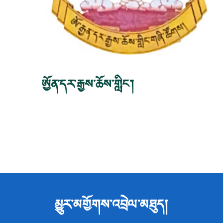
ཨྱོན་དར་རྒྱས་ཆོས་གླིང་།
མྱུར་མགྱོགས་འབྲེལ་མཐུད།