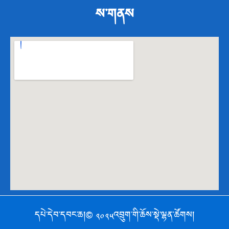
ས་གནས
དཔེ་དེབ་དབང་ཆ།© ༢༠༢༥འབྲུག་གི་ཆོས་སྡེ་ལྷན་ཚོགས།