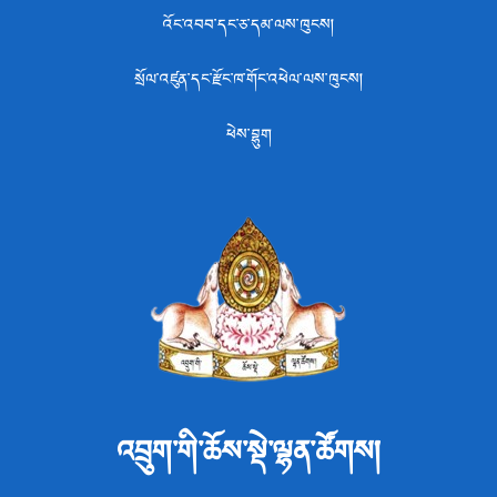
འོང་འབབ་དང་ཅ་དམ་ལས་ཁུངས།
སྲོལ་འཛུན་དང་རྫོང་ཁ་གོང་འཕེལ་ལས་ཁུངས།
ཕེས་བྷུག
འབྲུག་གི་ཆོས་སྡེ་ལྷན་ཚོགས།