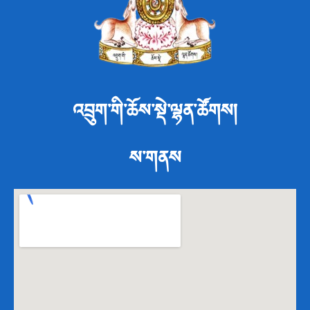
འབྲུག་གི་ཆོས་སྡེ་ལྷན་ཚོགས།
ས་གནས