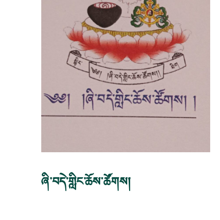
ཞི་བདེ་གླིང་ཆོས་ཚོགས།