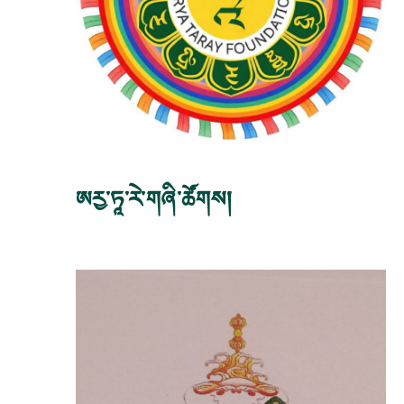
ཨརྱ་ཏཱ་རེ་གཞི་ཚོགས།