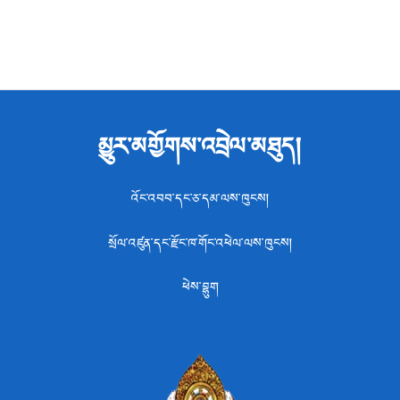
མྱུར་མགྱོགས་འབྲེལ་མཐུད།
འོང་འབབ་དང་ཅ་དམ་ལས་ཁུངས།
སྲོལ་འཛུན་དང་རྫོང་ཁ་གོང་འཕེལ་ལས་ཁུངས།
ཕེས་བྷུག