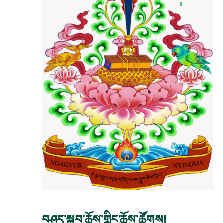
བཤད་སྒྲུབ་ཆོས་གླིང་ཆོས་ཚོགས།