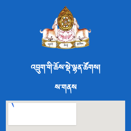
འབྲུག་གི་ཆོས་སྡེ་ལྷན་ཚོགས།
ས་གནས