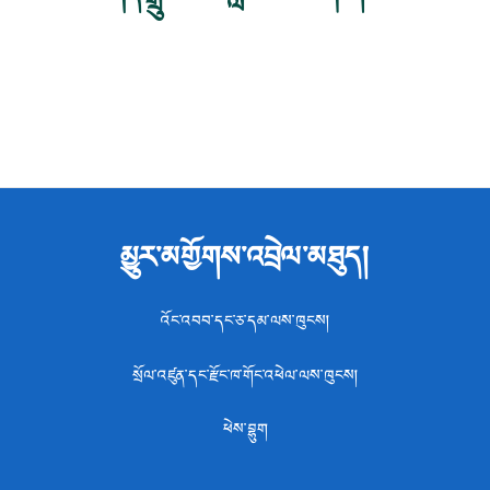
མྱུར་མགྱོགས་འབྲེལ་མཐུད།
འོང་འབབ་དང་ཅ་དམ་ལས་ཁུངས།
སྲོལ་འཛུན་དང་རྫོང་ཁ་གོང་འཕེལ་ལས་ཁུངས།
ཕེས་བྷུག