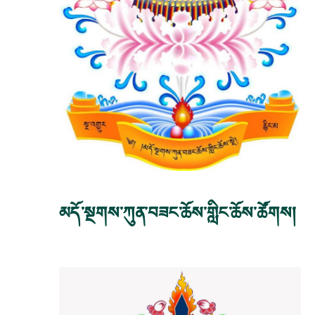
མདོ་སྔགས་ཀུན་བཟང་ཆོས་གླིང་ཆོས་ཚོགས།