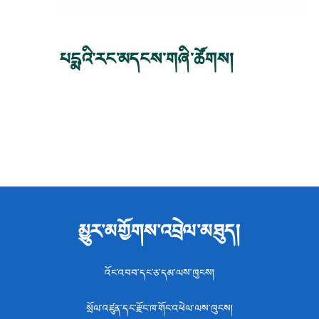
པདྨའི་རང་མདངས་གཞི་ཚོགས།
མྱུར་མགྱོགས་འབྲེལ་མཐུད།
འོང་འབབ་དང་ཅ་དམ་ལས་ཁུངས།
སྲོལ་འཛུན་དང་རྫོང་ཁ་གོང་འཕེལ་ལས་ཁུངས།