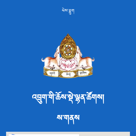
ཕེས་བྷུག
འབྲུག་གི་ཆོས་སྡེ་ལྷན་ཚོགས།
ས་གནས