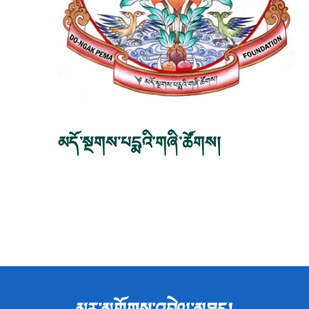
མདོ་སྔགས་པདྨའི་གཞི་ཚོགས།
མྱུར་མགྱོགས་འབྲེལ་མཐུད།