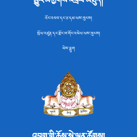
འོང་འབབ་དང་ཅ་དམ་ལས་ཁུངས།
སྲོལ་འཛུན་དང་རྫོང་ཁ་གོང་འཕེལ་ལས་ཁུངས།
ཕེས་བྷུག
འབྲུག་གི་ཆོས་སྡེ་ལྷན་ཚོགས།