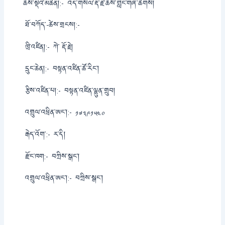
ཆོས་སྡེའི་མཚན།:-
འོད་གསལ་རྡོ་རྗེ་ཆོས་གླིང་གཞི་ཚོགས།
ཐོ་བཀོད་-ཚེས་གྲངས།:-
ཁྲི་འཛིན།:-
ཀེ་ རྡོ་རྗེ།
དྲུང་ཆེན།:-
བསྟན་འཛིན་ཚོ་རིང་།
རྩིས་འཛིན་པ།:-
བསྟན་འཛིན་ལྷུན་གྲུབ།
འགྲུལ་འཕྲིན་ཨང་།:-
༡༧༣༩༡༥༤༠
རྒེད་འོག་:-
ར་དི།
རྫོང་ཁག:-
བཀྲིས་སྒང་།
འགྲུལ་འཕྲིན་ཨང་།:-
བཀྲིས་སྒང་།