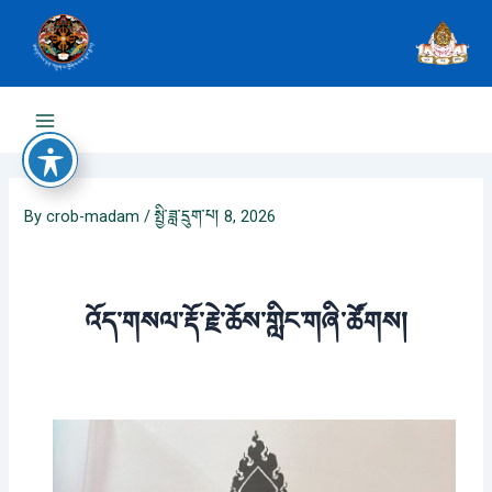
Skip
to
content
Main
Menu
By
crob-madam
/
སྤྱི་ཟླ་དྲུག་པ། 8, 2026
འོད་གསལ་རྡོ་རྗེ་ཆོས་གླིང་གཞི་ཚོགས།