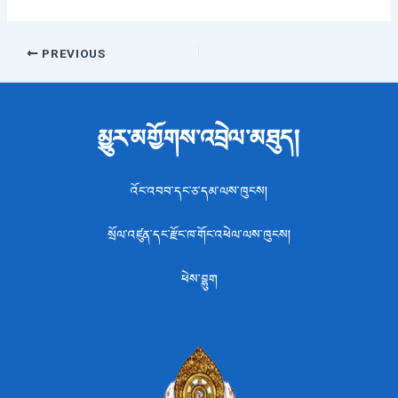
Post
PREVIOUS
navigation
མྱུར་མགྱོགས་འབྲེལ་མཐུད།
འོང་འབབ་དང་ཅ་དམ་ལས་ཁུངས།
སྲོལ་འཛུན་དང་རྫོང་ཁ་གོང་འཕེལ་ལས་ཁུངས།
ཕེས་བྷུག