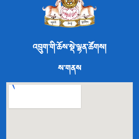
འབྲུག་གི་ཆོས་སྡེ་ལྷན་ཚོགས།
ས་གནས