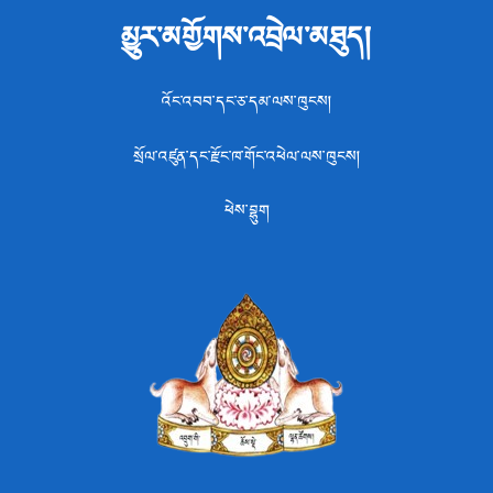
མྱུར་མགྱོགས་འབྲེལ་མཐུད།
འོང་འབབ་དང་ཅ་དམ་ལས་ཁུངས།
སྲོལ་འཛུན་དང་རྫོང་ཁ་གོང་འཕེལ་ལས་ཁུངས།
ཕེས་བྷུག