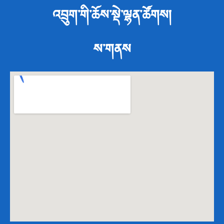
འབྲུག་གི་ཆོས་སྡེ་ལྷན་ཚོགས།
ས་གནས