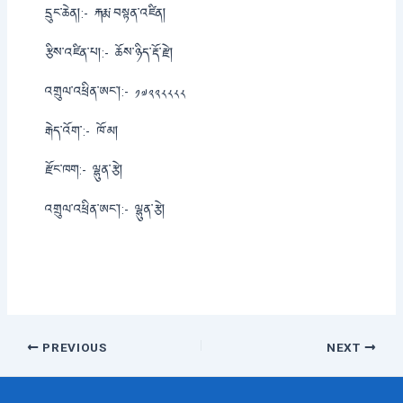
དྲུང་ཆེན།:-
རྐརྨ་བསྟན་འཛིན།
རྩིས་འཛིན་པ།:-
ཆོས་ཉིད་རྡོ་རྫེ།
འགྲུལ་འཕྲིན་ཨང་།:-
༡༧༢༢༨༨༨༨
རྒེད་འོག་:-
ཁོ་མ།
རྫོང་ཁག:-
ལྷུན་རྩེ།
འགྲུལ་འཕྲིན་ཨང་།:-
ལྷུན་རྩེ།
Post
PREVIOUS
NEXT
navigation