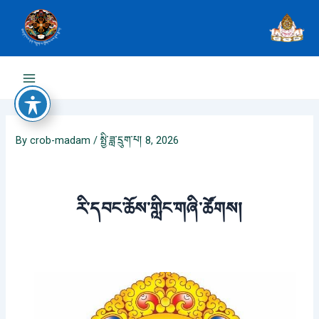
Skip
to
content
Main
Menu
By
crob-madam
/
སྤྱི་ཟླ་དྲུག་པ། 8, 2026
རི་དབང་ཆོས་གླིང་གཞི་ཚོགས།