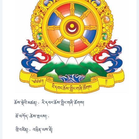
ཆོས་སྡེའི་མཚན།:-
རི་དབང་ཆོས་གླིང་གཞི་ཚོགས།
ཐོ་བཀོད་-ཚེས་གྲངས།:-
ཁྲི་འཛིན།:-
འཕྲིན་ལས་རྡོེ།