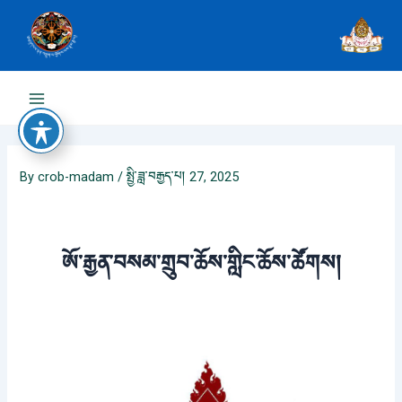
Skip
to
content
Main
Menu
By
crob-madam
/
སྤྱི་ཟླ་བརྒྱད་པ། 27, 2025
ཨོ་རྒྱན་བསམ་གྲུབ་ཆོས་གླིང་ཆོས་ཚོགས།