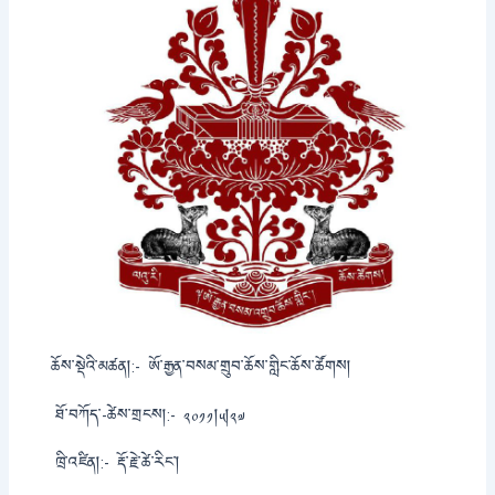
ཆོས་སྡེའི་མཚན།:-
ཨོ་རྒྱན་བསམ་གྲུབ་ཆོས་གླིང་ཆོས་ཚོགས།
ཐོ་བཀོད་-ཚེས་གྲངས།:-
༢༠༡༡།༥།༢༧
ཁྲི་འཛིན།:-
རྡོ་རྗེ་ཚེ་རིང་།