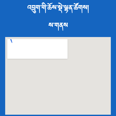
འབྲུག་གི་ཆོས་སྡེ་ལྷན་ཚོགས།
ས་གནས