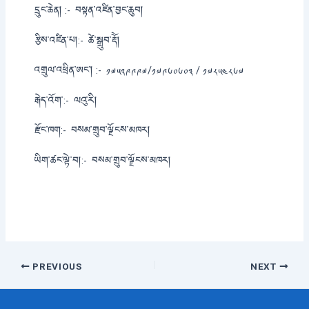
དྲུང་ཆེན། :-
བསྟན་འཛིན་བྱང་ཆུབ།
རྩིས་འཛིན་པ།:-
ཚེ་སྒྲུབ་རྡོེ།
འགྲུལ་འཕྲིན་ཨང་། :-
༡༧༥༢༩༩༩༧/༡༧༩༦༠༦༠༣ / ༡༧༨༥༤༨༦༧
རྒེད་འོག་:-
ལའུ་རི།
རྫོང་ཁག:-
བསམ་གྲུབ་ལྗོངས་མཁར།
ཡིག་ཚང་ལྟེ་བ།:-
བསམ་གྲུབ་ལྗོངས་མཁར།
Post
PREVIOUS
NEXT
navigation