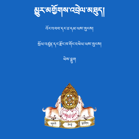
མྱུར་མགྱོགས་འབྲེལ་མཐུད།
འོང་འབབ་དང་ཅ་དམ་ལས་ཁུངས།
སྲོལ་འཛུན་དང་རྫོང་ཁ་གོང་འཕེལ་ལས་ཁུངས།
ཕེས་བྷུག