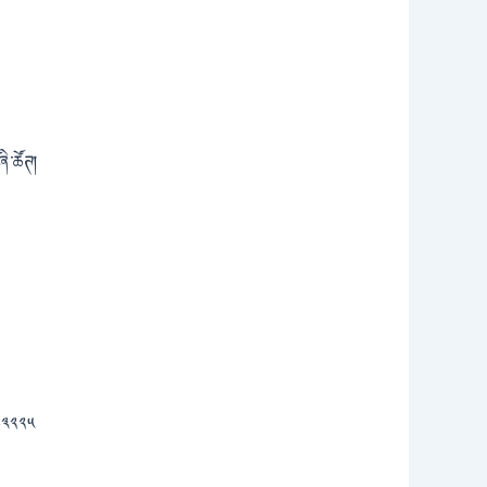
ཞི་ཚོཊ།
༤༣༢༢༥