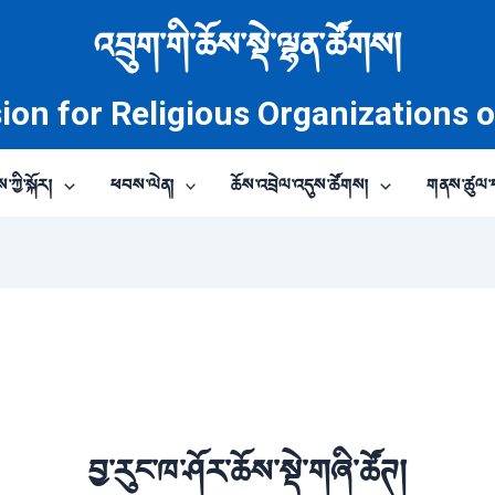
འབྲུག་གི་ཆོས་སྡེ་ལྷན་ཚོགས།
on for Religious Organizations 
ཀྱི་སྐོར།
ཕབས་ལེན།
ཆོས་འབྲེལ་འདུས་ཚོགས།
གནས་ཚུལ་ད
བྱ་རུང་ཁ་ཤོར་ཆོས་སྡེ་གཞི་ཚོཊ།