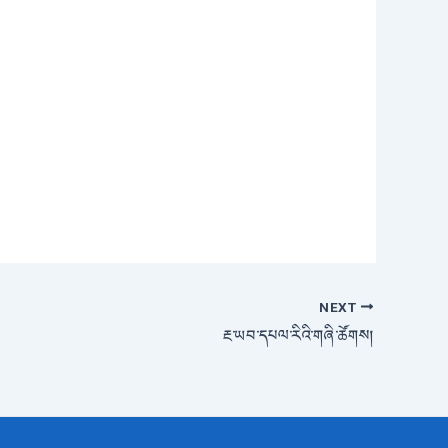
NEXT
རྔ་ཡབ་དཔལ་རིའི་གཞི་ཚོགས།