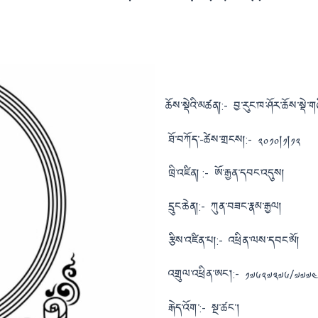
ཆོས་སྡེའི་མཚན།:-
བྱ་རུང་ཁ་ཤོར་ཆོས་སྡེ་ག
ཐོ་བཀོད་-ཚེས་གྲངས།:-
༢༠༡༠།༡།༡༢
ཁྲི་འཛིན། :-
ཨོ་རྒྱན་དབང་འདུས།
དྲུང་ཆེན།:-
ཀུན་བཟང་རྣམ་རྒྱལ།
རྩིས་འཛིན་པ།:-
འཕྲིན་ལས་དབང་མོ།
འགྲུལ་འཕྲིན་ཨང་།:-
༡༧༦༢༧༣༧༦/༧༧༧
རྒེད་འོག་:-
སྔ་ཚང།