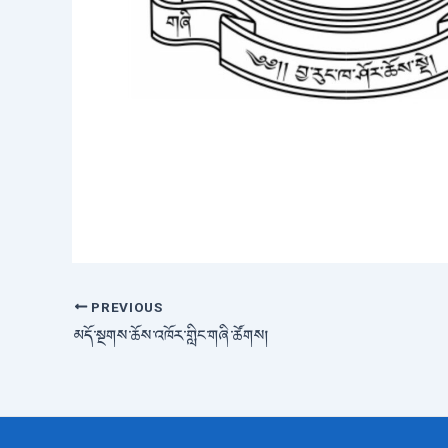
PREVIOUS
Post
navigation
མདོ་སྔགས་ཆོས་འཁོར་གླིང་གཞི་ཚོགས།