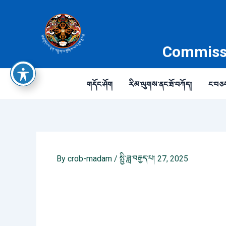
Skip
to
content
Commissi
གདོང་ཤོག
རིམ་ལུགས་ནང་ཐོ་བཀོད།
ང་བཅས་
By
crob-madam
/
སྤྱི་ཟླ་བརྒྱད་པ། 27, 2025