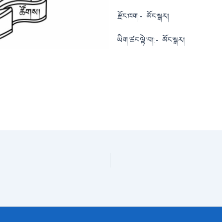
རྫོང་ཁག:-
མོང་སྒར།
ཡིག་ཚང་ལྟེ་བ།:-
མོང་སྒར།