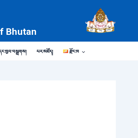
of Bhutan
ང་ཁྱབ་བསྒྲགས།
པར་མཛོད།
རྫོང་ཁ