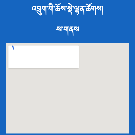
འབྲུག་གི་ཆོས་སྡེ་ལྷན་ཚོགས།
ས་གནས