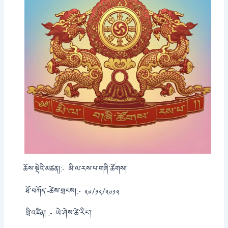
ཆོས་སྡེའི་མཚན།:-
མི་ལ་རས་པ་གཞི་ཚོགས།
ཐོ་བཀོད་-ཚེས་གྲངས།:-
༢༧/༡༢/༢༠༡༢
ཁྲི་འཛིན། :-
ཡེ་ཤེས་ཚེ་རིང་།