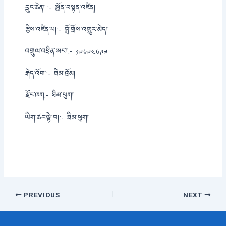
དྲུང་ཆེན། :-
ཨྱོན་བསྟན་འཛིན།
རྩིས་འཛིན་པ།:-
བློ་གྲོས་འགྱུར་མེད།
འགྲུལ་འཕྲིན་ཨང་།:-
༡༧༦༧༤༦༩༧
རྒེད་འོག་:-
ཐིམ་ཁྲོམ།
རྫོང་ཁག:-
ཐིམ་ཕུག།
ཡིག་ཚང་ལྟེ་བ།:-
ཐིམ་ཕུག།
Post
PREVIOUS
NEXT
navigation