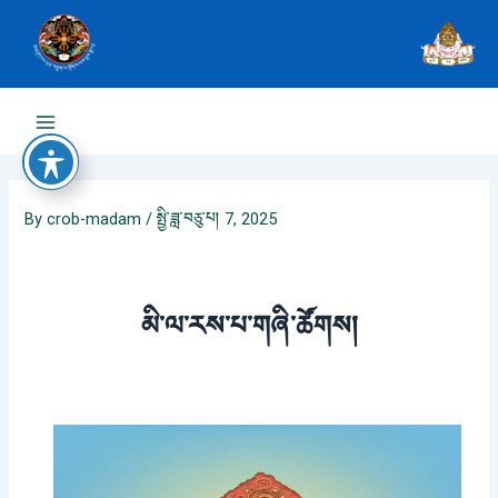
Skip
to
content
Main
Menu
By
crob-madam
/
སྤྱི་ཟླ་བཅུ་པ། 7, 2025
མི་ལ་རས་པ་གཞི་ཚོགས།