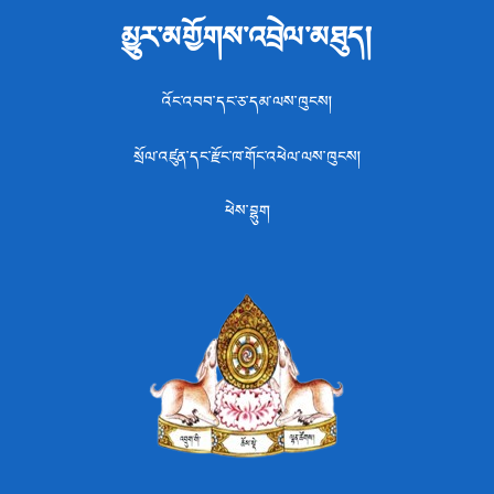
མྱུར་མགྱོགས་འབྲེལ་མཐུད།
འོང་འབབ་དང་ཅ་དམ་ལས་ཁུངས།
སྲོལ་འཛུན་དང་རྫོང་ཁ་གོང་འཕེལ་ལས་ཁུངས།
ཕེས་བྷུག